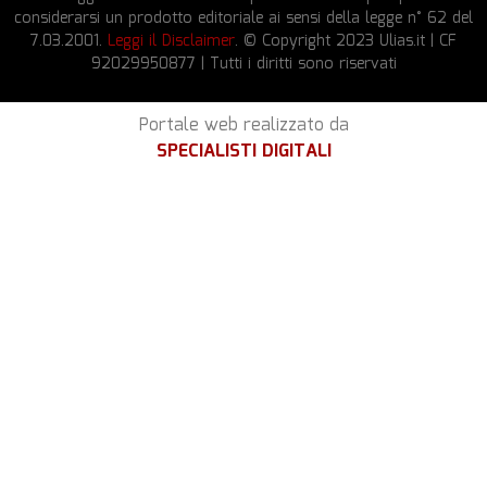
considerarsi un prodotto editoriale ai sensi della legge n° 62 del
7.03.2001.
Leggi il Disclaimer
. © Copyright 2023 Ulias.it | CF
92029950877 | Tutti i diritti sono riservati
Portale web realizzato da
SPECIALISTI DIGITALI