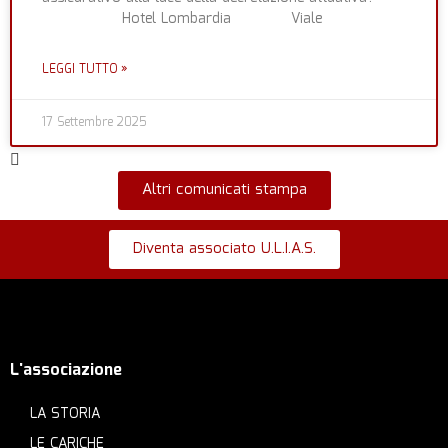
Hotel Lombardia Viale
LEGGI TUTTO »
17 Settembre 2025
Altri comunicati stampa
Diventa associato U.L.I.A.S.​
L'associazione
LA STORIA
LE CARICHE