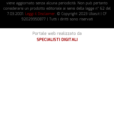
viene aggiornato senza alcuna periodicità. Non può pertanto
considerarsi un prodotto editoriale ai sensi della legge n° 62 del
7.03.2001.
Leggi il Disclaimer
. © Copyright 2023 Ulias.it | CF
92029950877 | Tutti i diritti sono riservati
Portale web realizzato da
SPECIALISTI DIGITALI