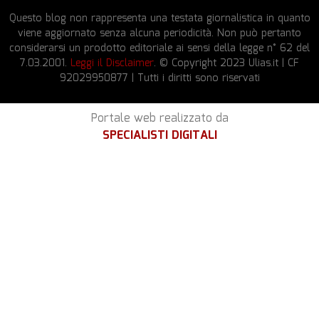
Questo blog non rappresenta una testata giornalistica in quanto
viene aggiornato senza alcuna periodicità. Non può pertanto
considerarsi un prodotto editoriale ai sensi della legge n° 62 del
7.03.2001.
Leggi il Disclaimer
. © Copyright 2023 Ulias.it | CF
92029950877 | Tutti i diritti sono riservati
Portale web realizzato da
SPECIALISTI DIGITALI