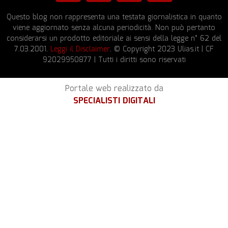
Questo blog non rappresenta una testata giornalistica in quanto
viene aggiornato senza alcuna periodicità. Non può pertanto
considerarsi un prodotto editoriale ai sensi della legge n° 62 del
7.03.2001.
Leggi il Disclaimer
. © Copyright 2023 Ulias.it | CF
92029950877 | Tutti i diritti sono riservati
Portale web realizzato da
SPECIALISTI DIGITALI