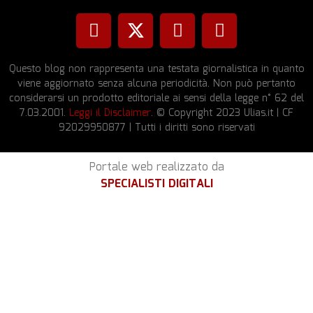
Questo blog non rappresenta una testata giornalistica in quanto
viene aggiornato senza alcuna periodicità. Non può pertanto
considerarsi un prodotto editoriale ai sensi della legge n° 62 del
7.03.2001.
Leggi il Disclaimer
. © Copyright 2023 Ulias.it | CF
92029950877 | Tutti i diritti sono riservati
Portale web realizzato da
SPECIALISTI DIGITALI