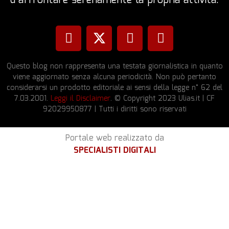
d’affrontare serenamente la propria attività.
Questo blog non rappresenta una testata giornalistica in quanto
viene aggiornato senza alcuna periodicità. Non può pertanto
considerarsi un prodotto editoriale ai sensi della legge n° 62 del
7.03.2001.
Leggi il Disclaimer
. © Copyright 2023 Ulias.it | CF
92029950877 | Tutti i diritti sono riservati
Portale web realizzato da
SPECIALISTI DIGITALI