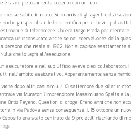
ere è stato pietosamente coperto con un telo.
no messe subito in moto. Sono arrivati gli agenti della sezion
nche gli specialisti della scientifica per i rilievi. I poliziott
 testimoni e di telecamere. Chi era Diego Preda per meritar
 pratica un incensurato anche se nel «cervellone» della que
la persona che risale al 1982. Non si capisce esattamente a 
ulla che lo leghi all’esecuzione.
n assicuratore e nel suo ufficio aveva dieci collaboratori. I 
utti nell’ambito assicurativo. Apparentemente senza nemici
viene dopo altri casi simili. Il 10 settembre due killer in m
entrale via Muratori l’imprenditore Massimiliano Spelta e la
ina Ortiz Payano. Questioni di droga. Erano anni che non acca
toria in via Padova senza conseguenze. Il 15 ottobre un nuov
Esposito era stato centrato da 9 proiettili rischiando di m
droga.