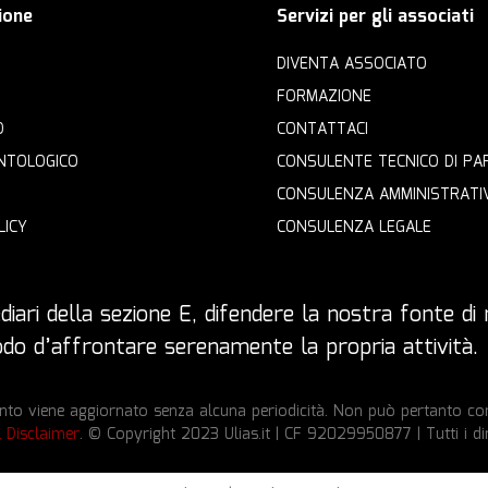
ione
Servizi per gli associati
DIVENTA ASSOCIATO
FORMAZIONE
O
CONTATTACI
NTOLOGICO
CONSULENTE TECNICO DI PA
CONSULENZA AMMINISTRATI
LICY
CONSULENZA LEGALE
iari della sezione E, difendere la nostra fonte di r
 modo d’affrontare serenamente la propria attività.
to viene aggiornato senza alcuna periodicità. Non può pertanto cons
l Disclaimer
. © Copyright 2023 Ulias.it | CF 92029950877 | Tutti i dir