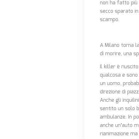
non ha fatto più
secco sparato in
scampo.
A Milano torna la
di morire, una s
Il killer è riusc
qualcosa e sono 
un uomo, probabi
direzione di piaz
Anche gli inquili
sentito un solo b
ambulanze. In poc
anche un’auto me
rianimazione ma 