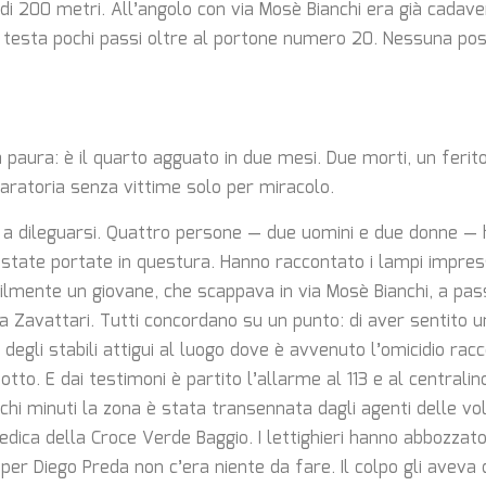
 di 200 metri. All’angolo con via Mosè Bianchi era già cadave
 testa pochi passi oltre al portone numero 20. Nessuna possi
 paura: è il quarto agguato in due mesi. Due morti, un ferito
paratoria senza vittime solo per miracolo.
ito a dileguarsi. Quattro persone — due uomini e due donne —
state portate in questura. Hanno raccontato i lampi impres
lmente un giovane, che scappava in via Mosè Bianchi, a pass
za Zavattari. Tutti concordano su un punto: di aver sentito u
ni degli stabili attigui al luogo dove è avvenuto l’omicidio ra
otto. E dai testimoni è partito l’allarme al 113 e al centralin
hi minuti la zona è stata transennata dagli agenti delle vol
dica della Croce Verde Baggio. I lettighieri hanno abbozzato
per Diego Preda non c’era niente da fare. Il colpo gli aveva