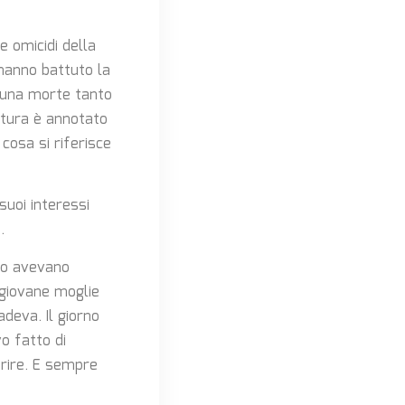
e omicidi della
i hanno battuto la
e una morte tanto
stura è annotato
cosa si riferisce
suoi interessi
.
oto avevano
 giovane moglie
deva. Il giorno
o fatto di
orire. E sempre