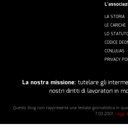
L'associaz
LA STORIA
LE CARICHE
LO STATUT
CODICE DEO
CCNLULIAS
PRIVACY PO
La nostra missione:
tutelare gli intermed
nostri diritti di lavoratori in
Questo blog non rappresenta una testata giornalistica in quan
7.03.2001.
Leggi i