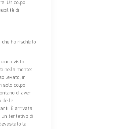
re. Un colpo
bilità di
 che ha rischiato
 hanno visto
si nella mente:
o levato, in
n solo colpo.
ccontano di aver
o delle
anti. È arrivata
 un tentativo di
 devastato la