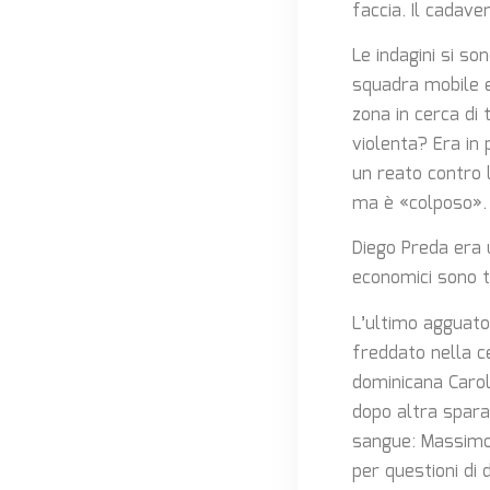
faccia. Il cadav
Le indagini si so
squadra mobile e a
zona in cerca di
violenta? Era in
un reato contro 
ma è «colposo». N
Diego Preda era u
economici sono t
L’ultimo agguato 
freddato nella c
dominicana Carol
dopo altra spara
sangue: Massimo 
per questioni di 