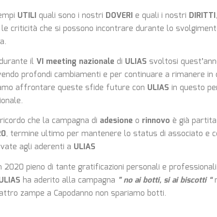
tempi
UTILI
quali sono i nostri
DOVERI
e quali i nostri
DIRITTI
 le criticità che si possono incontrare durante lo svolgimen
a.
urante il
VI meeting nazionale
di
ULIAS
svoltosi quest’anno
vendo profondi cambiamenti e per continuare a rimanere in
iamo affrontare queste sfide future con
ULIAS
in questo pe
ionale.
i ricordo che la campagna di
adesione
o
rinnovo
è già partit
20
, termine ultimo per mantenere lo status di associato e c
vate agli aderenti a
ULIAS
n 2020 pieno di tante gratificazioni personali e professionali 
ULIAS
ha aderito alla campagna
” no ai botti, si ai biscotti “
n
uattro zampe a Capodanno non spariamo botti.