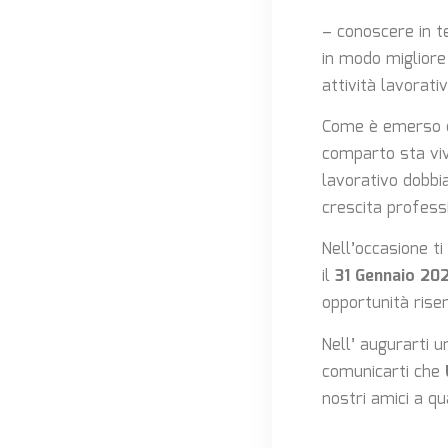
– conoscere in 
in modo migliore
attività lavorativ
Come è emerso d
comparto sta vi
lavorativo dobb
crescita profess
Nell’occasione t
il
31
Gennaio 20
opportunità riser
Nell’ augurarti u
comunicarti che
nostri amici a q