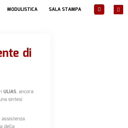
MODULISTICA
SALA STAMPA
ente di
in
ULIAS
, ancora
una sintesi
i assistenza
a della