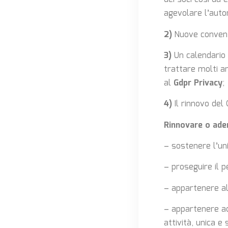
agevolare l’autor
2)
Nuove convenzi
3)
Un calendario d
trattare molti a
al
Gdpr Privacy
;
4)
Il rinnovo del 
Rinnovare o ader
– sostenere l’uni
– proseguire il p
– appartenere all
– appartenere ad
attività, unica e 