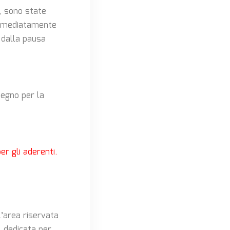
, sono state
mmediatamente
 dalla pausa
tegno per la
r gli aderenti.
l’area riservata
l dedicata per