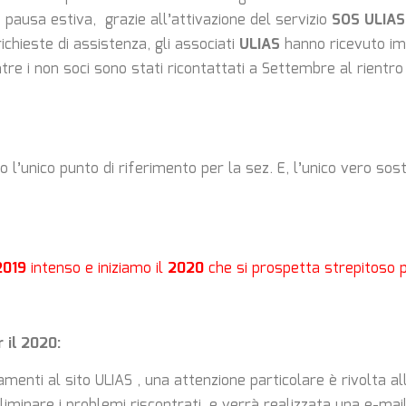
 pausa estiva, grazie all’attivazione del servizio
SOS ULIAS
ichieste di assistenza, gli associati
ULIAS
hanno ricevuto i
re i non soci sono stati ricontattati a Settembre al rientro
 l’unico punto di riferimento per la sez. E, l’unico vero sos
2019
intenso e iniziamo il
2020
che si prospetta strepitoso pe
 il 2020:
menti al sito ULIAS , una attenzione particolare è rivolta al
eliminare i problemi riscontrati, e verrà realizzata una e-mai