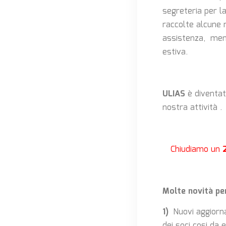
segreteria per la
raccolte alcune r
assistenza, ment
estiva.
ULIAS
è diventato
nostra attività .
Chiudiamo un
Molte novità per
1)
Nuovi aggiorna
dei soci cosi da 