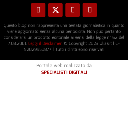
Questo blog non rappresenta una testata giornalistica in quanto
viene aggiornato senza alcuna periodicità. Non può pertanto
considerarsi un prodotto editoriale ai sensi della legge n° 62 del
7.03.2001.
Leggi il Disclaimer
. © Copyright 2023 Ulias.it | CF
92029950877 | Tutti i diritti sono riservati
Portale web realizzato da
SPECIALISTI DIGITALI