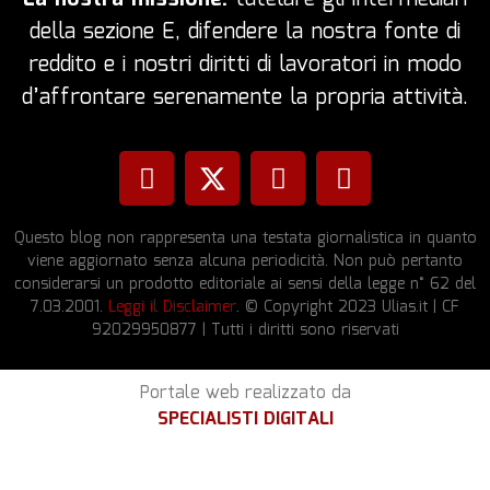
della sezione E, difendere la nostra fonte di
reddito e i nostri diritti di lavoratori in modo
d’affrontare serenamente la propria attività.
Questo blog non rappresenta una testata giornalistica in quanto
viene aggiornato senza alcuna periodicità. Non può pertanto
considerarsi un prodotto editoriale ai sensi della legge n° 62 del
7.03.2001.
Leggi il Disclaimer
. © Copyright 2023 Ulias.it | CF
92029950877 | Tutti i diritti sono riservati
Portale web realizzato da
SPECIALISTI DIGITALI