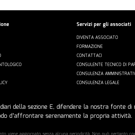
ione
Servizi per gli associati
DIVENTA ASSOCIATO
FORMAZIONE
O
CONTATTACI
NTOLOGICO
CONSULENTE TECNICO DI PA
CONSULENZA AMMINISTRATI
LICY
CONSULENZA LEGALE
iari della sezione E, difendere la nostra fonte di r
 modo d’affrontare serenamente la propria attività.
to viene aggiornato senza alcuna periodicità. Non può pertanto cons