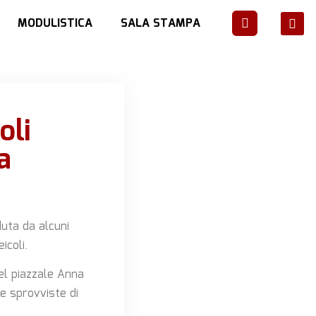
MODULISTICA
SALA STAMPA
oli
a
duta da alcuni
icoli.
el piazzale Anna
e sprovviste di