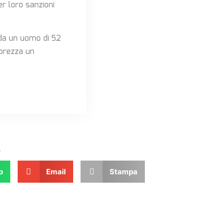
er loro sanzioni
ida un uomo di 52
abrezza un
.
p
Email
Stampa