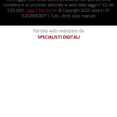
considerarsi un prodotto editoriale ai sensi della legge n° 62 del
7.03.2001.
Leggi il Disclaimer
. © Copyright 2023 Ulias.it | CF
92029950877 | Tutti i diritti sono riservati
Portale web realizzato da
SPECIALISTI DIGITALI