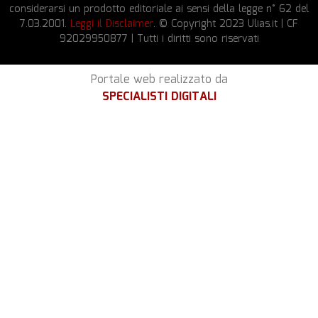
considerarsi un prodotto editoriale ai sensi della legge n° 62 del
7.03.2001.
Leggi il Disclaimer
. © Copyright 2023 Ulias.it | CF
92029950877 | Tutti i diritti sono riservati
Portale web realizzato da
SPECIALISTI DIGITALI