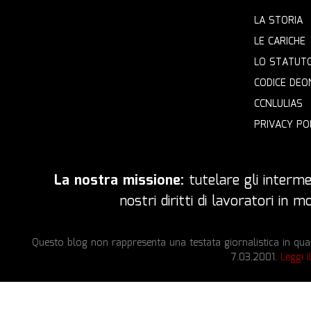
LA STORIA
LE CARICHE
LO STATUT
CODICE DEO
CCNLULIAS
PRIVACY PO
La nostra missione:
tutelare gli intermed
nostri diritti di lavoratori in
Questo blog non rappresenta una testata giornalistica in quan
7.03.2001.
Leggi i