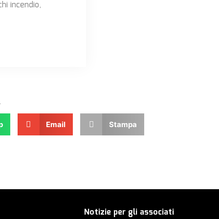
hi incendio,
.
p
Email
Stampa
Notizie per gli associati