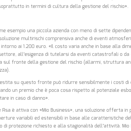
oprattutto in termini di cultura della gestione del rischio».
me esempio una piccola azienda con meno di sette dipenden
soluzione multirischi comprensiva anche di eventi atmosferic
intorno ai 1.200 euro. «Il costo varia anche in base alla di
settore, all’esigenza di tutelarsi da eventi catastrofali o d
 sul fronte della gestione del rischio (allarmi, struttura an
zza).
estita su questo fronte può ridurre sensibilmente i costi di
gando un premio che è poca cosa rispetto al potenziale esb
are in caso di danno».
 Rsa è attiva con «Mio Business», una soluzione offerta in 
perture variabili ed estensibili in base alle caratteristiche de
lo di protezione richiesto e alla stagionalità dell’attività. Mi