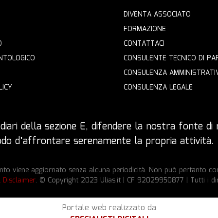
DIVENTA ASSOCIATO
FORMAZIONE
O
CONTATTACI
NTOLOGICO
CONSULENTE TECNICO DI PA
CONSULENZA AMMINISTRATI
LICY
CONSULENZA LEGALE
iari della sezione E, difendere la nostra fonte di r
 modo d’affrontare serenamente la propria attività.
to viene aggiornato senza alcuna periodicità. Non può pertanto cons
l Disclaimer
. © Copyright 2023 Ulias.it | CF 92029950877 | Tutti i dir
Portale web realizzato da