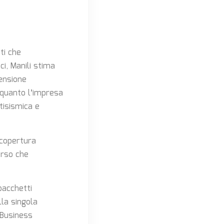
ti che
i, Manili stima
mensione
a quanto l’impresa
tisismica e
 copertura
orso che
pacchetti
lla singola
o Business