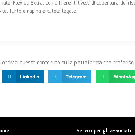
le, Flex ed Extra, con differenti livelli di copertura dei risc
vile, furto e rapina e tutela legale.
Condividi questo contenuto sulla piattaforma che preferisci
LinkedIn
Telegram
WhatsAp
ione
Servizi per gli associati