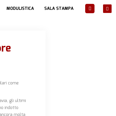
MODULISTICA
SALA STAMPA
ore
ilari come
via, gli ultimi
no indotto
 ancora molta