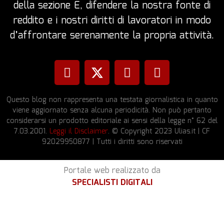
della sezione E, difendere la nostra fonte di
reddito e i nostri diritti di lavoratori in modo
d’affrontare serenamente la propria attività.
Questo blog non rappresenta una testata giornalistica in quanto
viene aggiornato senza alcuna periodicità. Non può pertanto
considerarsi un prodotto editoriale ai sensi della legge n° 62 del
7.03.2001.
Leggi il Disclaimer
. © Copyright 2023 Ulias.it | CF
92029950877 | Tutti i diritti sono riservati
Portale web realizzato da
SPECIALISTI DIGITALI