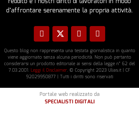
reddito e i nostri diritti di lavoratori in modo
d’affrontare serenamente la propria attività.
Questo blog non rappresenta una testata giornalistica in quanto
viene aggiornato senza alcuna periodicità. Non può pertanto
considerarsi un prodotto editoriale ai sensi della legge n° 62 del
7.03.2001.
Leggi il Disclaimer
. © Copyright 2023 Ulias.it | CF
92029950877 | Tutti i diritti sono riservati
Portale web realizzato da
SPECIALISTI DIGITALI