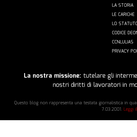
LA STORIA
LE CARICHE
LO STATUT
CODICE DEO
CCNLULIAS
PRIVACY PO
La nostra missione:
tutelare gli intermed
nostri diritti di lavoratori in
Questo blog non rappresenta una testata giornalistica in quan
7.03.2001.
Leggi i