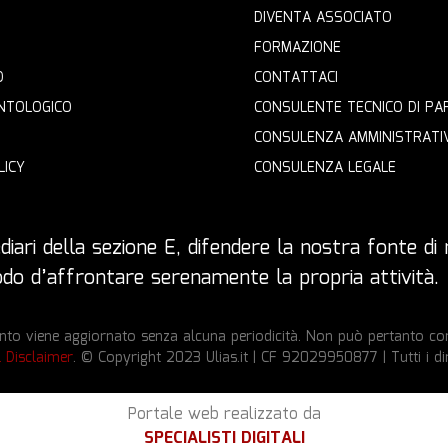
DIVENTA ASSOCIATO
FORMAZIONE
O
CONTATTACI
NTOLOGICO
CONSULENTE TECNICO DI PA
CONSULENZA AMMINISTRATI
LICY
CONSULENZA LEGALE
iari della sezione E, difendere la nostra fonte di r
 modo d’affrontare serenamente la propria attività.
to viene aggiornato senza alcuna periodicità. Non può pertanto cons
l Disclaimer
. © Copyright 2023 Ulias.it | CF 92029950877 | Tutti i dir
Portale web realizzato da
SPECIALISTI DIGITALI