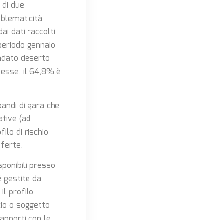
 di due
oblematicità
ai dati raccolti
 periodo gennaio
andato deserto
tesse, il 64,8% è
bandi di gara che
ative (ad
ilo di rischio
ferte.
sponibili presso
é gestite da
il profilo
icio o soggetto
rapporti con le