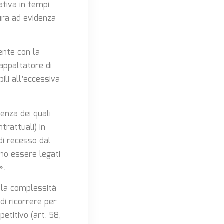
ativa in tempi
dura ad evidenza
ente con la
’appaltatore di
ili all’eccessiva
enza dei quali
trattuali) in
 di recesso dal
ono essere legati
».
e la complessità
di ricorrere per
etitivo (art. 58,