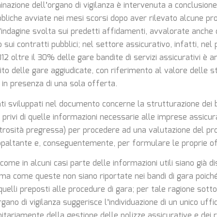
nazione dell’organo di vigilanza è intervenuta a conclusione
bbliche avviate nei mesi scorsi dopo aver rilevato alcune pr
’indagine svolta sui predetti affidamenti, avvalorate anche d
 sui contratti pubblici; nel settore assicurativo, infatti, nel
2 oltre il 30% delle gare bandite di servizi assicurativi è 
to delle gare aggiudicate, con riferimento al valore delle s
in presenza di una sola offerta.
nti sviluppati nel documento concerne la strutturazione dei 
privi di quelle informazioni necessarie alle imprese assicur
trosità pregressa) per procedere ad una valutazione del prof
ppaltante e, conseguentemente, per formulare le proprie of
 come in alcuni casi parte delle informazioni utili siano già di
 ma come queste non siano riportate nei bandi di gara poich
 quelli preposti alle procedure di gara; per tale ragione sotto 
rgano di vigilanza suggerisce l’individuazione di un unico uff
unitariamente della gestione delle polizze assicurative e dei 