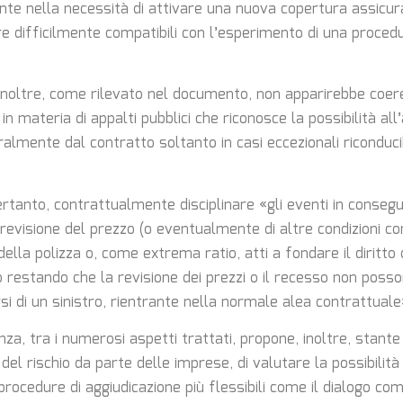
nte nella necessità di attivare una nuova copertura assicur
ere difficilmente compatibili con l’esperimento di una proce
 inoltre, come rilevato nel documento, non apparirebbe coer
 in materia di appalti pubblici che riconosce la possibilità all
almente dal contratto soltanto in casi eccezionali riconducib
rtanto, contrattualmente disciplinare «gli eventi in consegu
revisione del prezzo (o eventualmente di altre condizioni con
 della polizza o, come extrema ratio, atti a fondare il diritto
 restando che la revisione dei prezzi o il recesso non poss
si di un sinistro, rientrante nella normale alea contrattuale
anza, tra i numerosi aspetti trattati, propone, inoltre, stant
del rischio da parte delle imprese, di valutare la possibilità 
rocedure di aggiudicazione più flessibili come il dialogo comp