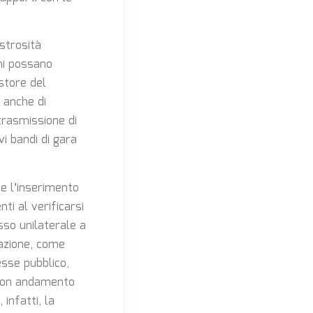
istrosità
oni possano
store del
i anche di
 trasmissione di
i bandi di gara
ne l’inserimento
ti al verificarsi
sso unilaterale a
razione, come
esse pubblico,
 buon andamento
infatti, la