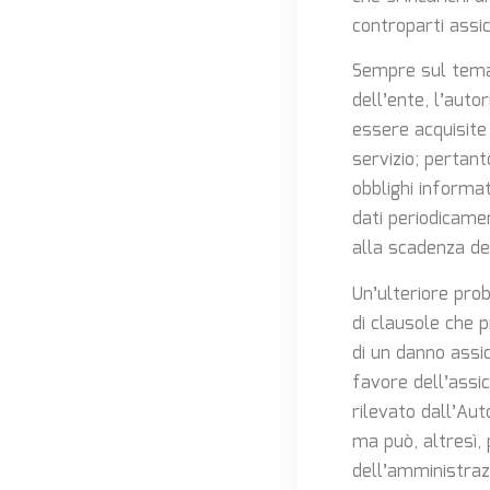
controparti assic
Sempre sul tema d
dell’ente, l’auto
essere acquisite
servizio; pertant
obblighi informat
dati periodicame
alla scadenza de
Un’ulteriore prob
di clausole che p
di un danno assic
favore dell’assi
rilevato dall’Aut
ma può, altresì, 
dell’amministrazi