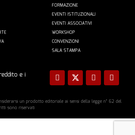
FORMAZIONE
EVENTI ISTITUZIONALI
EVENTI ASSOCIATIVI
RTE
WORKSHOP
VA
CONVENZIONI
SALA STAMPA
eddito e i
iderarsi un prodotto editoriale ai sensi della legge n° 62 del
itti sono riservati