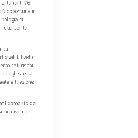
ferta (art. 76,
più opportuna in
ipologia di
 utili per la
r la
quali il livello
terminati rischi
ra degli stessi
eale situazione
’affidamento dei
sicurativo che