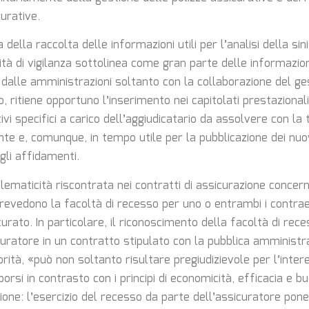
urative.
ella raccolta delle informazioni utili per l’analisi della sin
rità di vigilanza sottolinea come gran parte delle informazi
 dalle amministrazioni soltanto con la collaborazione del ge
o, ritiene opportuno l’inserimento nei capitolati prestazional
ivi specifici a carico dell’aggiudicatario da assolvere con la
nte e, comunque, in tempo utile per la pubblicazione dei nuov
gli affidamenti.
lematicità riscontrata nei contratti di assicurazione concer
revedono la facoltà di recesso per uno o entrambi i contraen
urato. In particolare, il riconoscimento della facoltà di rece
curatore in un contratto stipulato con la pubblica amminist
orità, «può non soltanto risultare pregiudizievole per l’inter
porsi in contrasto con i principi di economicità, efficacia e
one: l’esercizio del recesso da parte dell’assicuratore pone, 