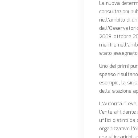
La nuova determi
consultazioni pu
nell’ambito di un
dall’Osservatorio
2009-ottobre 201
mentre nell’ambi
stato assegnato 
Uno dei primi pu
spesso risultano 
esempio, la sinis
della stazione a
L’Autorità rileva
l’ente affidante
uffici distinti da
organizzativo l’o
che si incarichi 