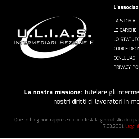
L'associaz
LA STORIA
LE CARICHE
LO STATUT
CODICE DEO
CCNLULIAS
PRIVACY PO
La nostra missione:
tutelare gli intermed
nostri diritti di lavoratori in
Questo blog non rappresenta una testata giornalistica in quan
7.03.2001.
Leggi i