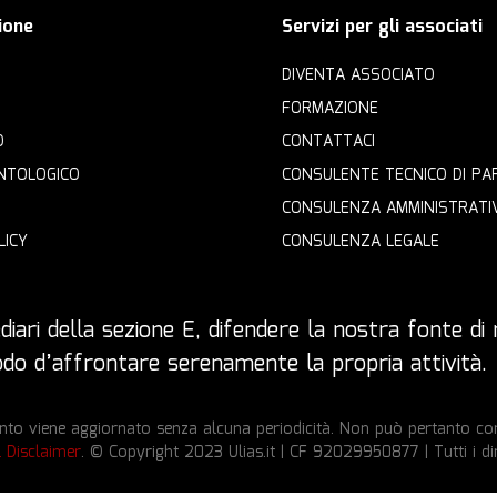
ione
Servizi per gli associati
DIVENTA ASSOCIATO
FORMAZIONE
O
CONTATTACI
NTOLOGICO
CONSULENTE TECNICO DI PA
CONSULENZA AMMINISTRATI
LICY
CONSULENZA LEGALE
iari della sezione E, difendere la nostra fonte di r
 modo d’affrontare serenamente la propria attività.
to viene aggiornato senza alcuna periodicità. Non può pertanto cons
l Disclaimer
. © Copyright 2023 Ulias.it | CF 92029950877 | Tutti i dir