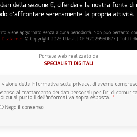
iari della sezione E, difendere la nostra fonte di r
 modo d’affrontare serenamente la propria attività.
to viene aggiornato senza alcuna periodicità. Non può pertanto cons
l Disclaimer
. © Copyright 2023 Ulias.it | CF 92029950877 | Tutti i dir
Portale web realizzato da
SPECIALISTI DIGITALI
 visione della informativa sulla privacy, di averne compreso 
senso al trattamento dei dati personali per fini di comunica
 di cui al punto II dell’informativa sopra esposta.
Nego il consenso