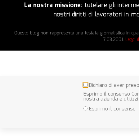
La nostra missione:
tutelare gli intermed
nostri diritti di lavoratori in
Questo blog non rappresenta una testata giornalistica in quan
7.03.2001.
Leggi i
Dichiaro di aver preso
Esprimo il consenso Con
nostra azienda e utilizzi
Esprimo il consenso