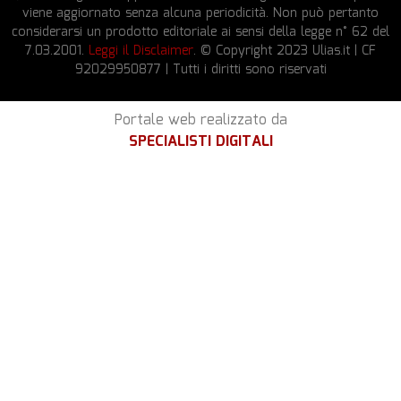
viene aggiornato senza alcuna periodicità. Non può pertanto
considerarsi un prodotto editoriale ai sensi della legge n° 62 del
7.03.2001.
Leggi il Disclaimer
. © Copyright 2023 Ulias.it | CF
92029950877 | Tutti i diritti sono riservati
Portale web realizzato da
SPECIALISTI DIGITALI