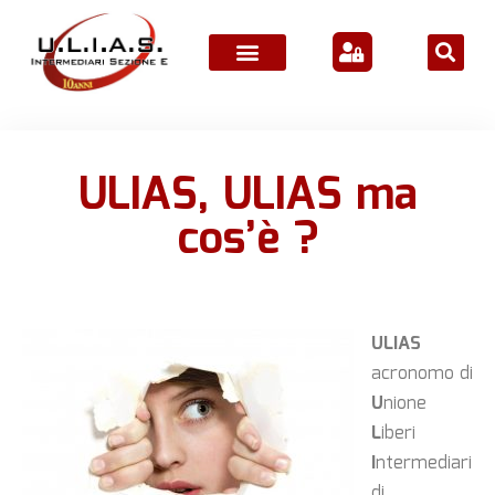
ATTIVITÀ ASSOCIATIVE
ULIAS, ULIAS ma
cos’è ?
ULIAS
acronomo di
U
nione
L
iberi
I
ntermediari
di