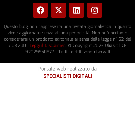
Questo blog non rappresenta una testata giornalistica in quanto
viene aggiornato senza alcuna periodicità. Non può pertanto
considerarsi un prodotto editoriale ai sensi della legge n° 62 del
7.03.2001.
Leggi il Disclaimer
. © Copyright 2023 Ulias.it | CF
92029950877 | Tutti i diritti sono riservati
Portale web realizzato da
SPECIALISTI DIGITALI