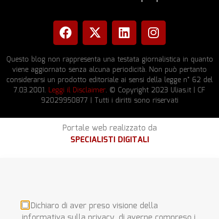
Questo blog non rappresenta una testata giornalistica in quanto
viene aggiornato senza alcuna periodicità. Non può pertanto
considerarsi un prodotto editoriale ai sensi della legge n° 62 del
7.03.2001.
Leggi il Disclaimer
. © Copyright 2023 Ulias.it | CF
92029950877 | Tutti i diritti sono riservati
Portale web realizzato da
SPECIALISTI DIGITALI
Dichiaro di aver preso visione della
informativa sulla privacy, di averne compreso i