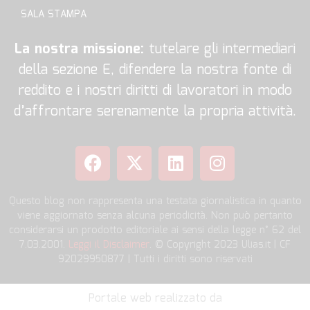
SALA STAMPA
La nostra missione:
tutelare gli intermediari
della sezione E, difendere la nostra fonte di
reddito e i nostri diritti di lavoratori in modo
d’affrontare serenamente la propria attività.
Questo blog non rappresenta una testata giornalistica in quanto
viene aggiornato senza alcuna periodicità. Non può pertanto
considerarsi un prodotto editoriale ai sensi della legge n° 62 del
7.03.2001.
Leggi il Disclaimer
. © Copyright 2023 Ulias.it | CF
92029950877 | Tutti i diritti sono riservati
Portale web realizzato da