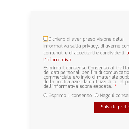
Dichiaro di aver preso visione della
informativa sulla privacy, di averne co
contenuti e di accettarli e condividerli.
l
l'informativa
.
Esprimo il consenso Consenso al trat
dei dati personali per fini di comunicazi
commerciale e/o invio di materiale pubbl
della nostra azienda e utilizzi di cui al p
dell’informativa sopra esposta.
Esprimo il consenso
Nego il cons
Salva le pref