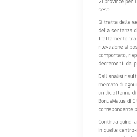
21 province per 1
sessi.
Si tratta della s
della sentenza de
trattamento tra 
rilevazione si p
comportato, risp
decrementi dei pr
Dall’analisi risul
mercato di ogni 
un diciottenne d
BonusMalus di C.
corrispondente p
Continua quindi a
in quelle centro-