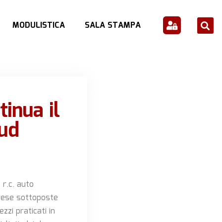
MODULISTICA
SALA STAMPA
inua il
sud
 r.c. auto
mprese sottoposte
zzi praticati in