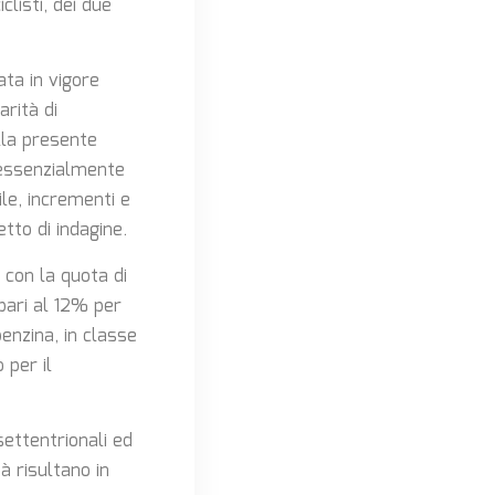
clisti, dei due
ata in vigore
arità di
lla presente
a essenzialmente
le, incrementi e
etto di indagine.
i con la quota di
pari al 12% per
enzina, in classe
 per il
settentrionali ed
ià risultano in