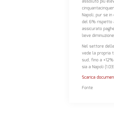
assoluto più ele
cinquantacinquenn
Napoli, pur se i
del 6% rispetto a
assicurato paghe
lieve diminuzione
Nel settore dell
vede la propria 
sud, fino a +12%
sia a Napoli (1.0
Scarica document
Fonte