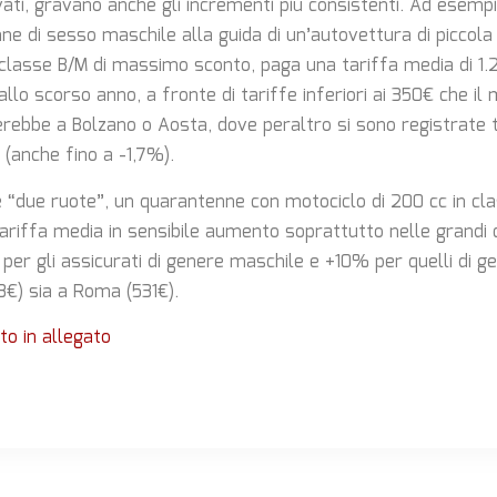
vati, gravano anche gli incrementi più consistenti. Ad esempi
e di sesso maschile alla guida di un’autovettura di piccola 
n classe B/M di massimo sconto, paga una tariffa media di 1.
llo scorso anno, a fronte di tariffe inferiori ai 350€ che i
rebbe a Bolzano o Aosta, dove peraltro si sono registrate t
 (anche fino a -1,7%).
e “due ruote”, un quarantenne con motociclo di 200 cc in clas
tariffa media in sensibile aumento soprattutto nelle grandi c
 per gli assicurati di genere maschile e +10% per quelli di g
33€) sia a Roma (531€).
o in allegato