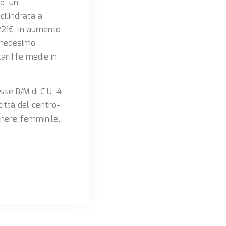
o, un
cilindrata a
221€, in aumento
l medesimo
ariffe medie in
se B/M di C.U. 4,
ittà del centro-
enere femminile,