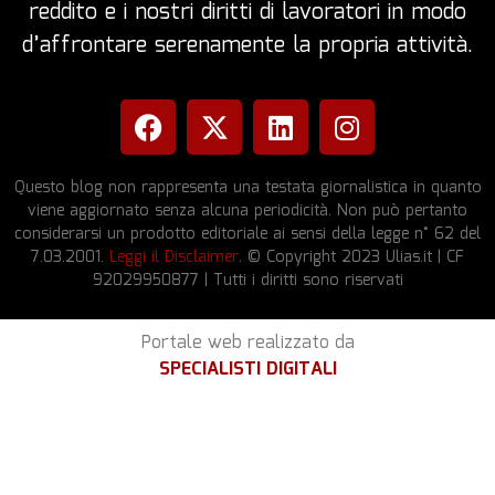
reddito e i nostri diritti di lavoratori in modo
d’affrontare serenamente la propria attività.
Questo blog non rappresenta una testata giornalistica in quanto
viene aggiornato senza alcuna periodicità. Non può pertanto
considerarsi un prodotto editoriale ai sensi della legge n° 62 del
7.03.2001.
Leggi il Disclaimer
. © Copyright 2023 Ulias.it | CF
92029950877 | Tutti i diritti sono riservati
Portale web realizzato da
SPECIALISTI DIGITALI