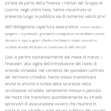
strada da parte della finanza. I militari del Gruppo di
Livorno, negli ultimi mesi, hanno riscontrato la
presenza lungo la pubblica via di numerosi veicoli privi
dell’obbligatoria copertura assicurativa.
«Sono intuibili –
spiegano – le potenziali, gravissime conseguenze che sarebbero potute
derivare in capo a ignari cittadini che fossero rimasti coinvolti in
incidenti stradali attribuibili ai conducenti di detti veicoli».
Così, a partire sostanzialmente dal mese di marzo, i
finanzieri, alla vigilia dell’introduzione del reato di
omicidio stradale, nel contesto dei quotidiani controlli
del territorio cittadino, hanno inteso intensificare
anche le attività a tutela della sicurezza nella
circolazione stradale, seriamente messa in pericolo
dai mezzi che transitano quotidianamente su strada
sprovvisti di assicurazione ovvero che risultino in
sosta in vie, strade o aree ad uso pubblico del circuito