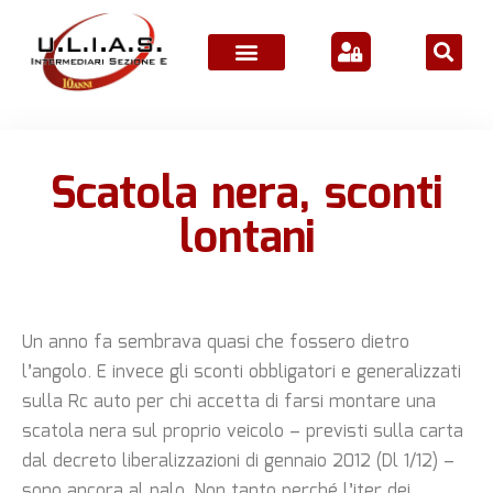
ATTIVITÀ ASSOCIATIVE
Scatola nera, sconti
lontani
Un anno fa sembrava quasi che fossero dietro
l’angolo. E invece gli sconti obbligatori e generalizzati
sulla Rc auto per chi accetta di farsi montare una
scatola nera sul proprio veicolo – previsti sulla carta
dal decreto liberalizzazioni di gennaio 2012 (Dl 1/12) –
sono ancora al palo. Non tanto perché l’iter dei