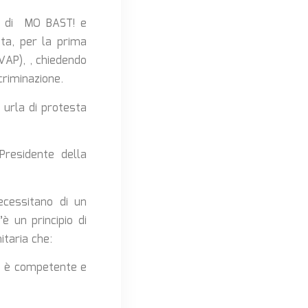
va di MO BAST! e
ta, per la prima
SVAP), , chiedendo
criminazione.
 urla di protesta
Presidente della
ecessitano di un
è un principio di
taria che:
ea è competente e