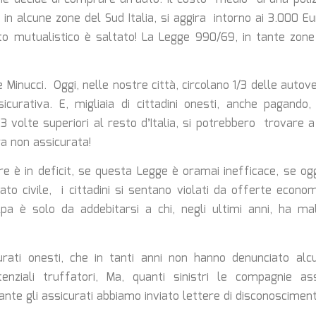
 in alcune zone del Sud Italia, si aggira intorno ai 3.000 
tto mutualistico è saltato! La Legge 990/69, in tante zone 
 Minucci. Oggi, nelle nostre città, circolano 1/3 delle auto
icurativa. E, migliaia di cittadini onesti, anche pagand
 3 volte superiori al resto d’Italia, si potrebbero trovare 
a non assicurata!
e è in deficit, se questa Legge è oramai inefficace, se ogg
ato civile, i cittadini si sentano violati da offerte econ
lpa è solo da addebitarsi a chi, negli ultimi anni, ha m
curati onesti, che in tanti anni non hanno denunciato alc
otenziali truffatori, Ma, quanti sinistri le compagnie as
tante gli assicurati abbiamo inviato lettere di disconoscimen