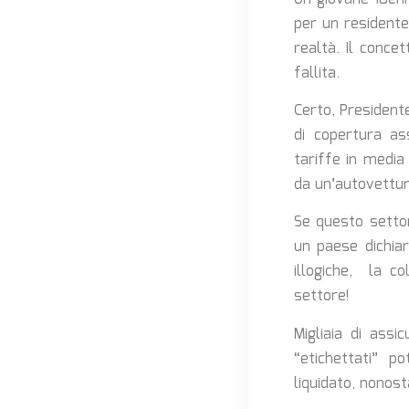
per un residente
realtà. Il conce
fallita.
Certo, Presidente
di copertura ass
tariffe in media
da un’autovettur
Se questo settor
un paese dichiar
illogiche, la co
settore!
Migliaia di assi
“etichettati” p
liquidato, nonos