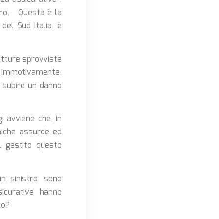
Euro. Questa è la
del Sud Italia, è
vetture sprovviste
o, immotivamente,
a subire un danno
i avviene che, in
omiche assurde ed
al gestito questo
un sinistro, sono
sicurative hanno
to?