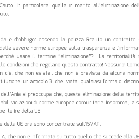
auto. In particolare, quelle in merito all’eliminazione dell
uto.
a è d’obbligo: essendo la polizza Rcauto un contratto di
 dalle severe norme europee sulla trasparenza e l’informa
rchè usare il termine “eliminazione”? La territorialità n
le condizioni che regolano questo contratto! Nessuno! Come
n c’è, che non esiste…che non è prevista da alcuna norma 
ituzione, un articolo 3, che vieta qualsiasi forma di discri
e dell’Ania si preoccupa che, questa eliminazione della territ
bili violazioni di norme europee comunitarie. Insomma, a 
e le ire della UE.
 ire della UE ora sono concentrate sull’ISVAP.
IA, che non è informata su tutto quello che succede alla UE