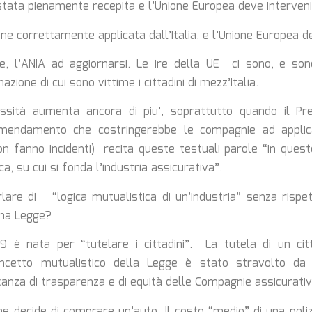
tata pienamente recepita e l’Unione Europea deve interveni
ne correttamente applicata dall’Italia, e l’Unione Europea de
ue, l’ANIA ad aggiornarsi. Le ire della UE ci sono, e so
zione di cui sono vittime i cittadini di mezz’Italia.
sità aumenta ancora di piu’, soprattutto quando il Pr
’emendamento che costringerebbe le compagnie ad appl
on fanno incidenti) recita queste testuali parole “in ques
ca, su cui si fonda l’industria assicurativa”.
lare di “logica mutualistica di un’industria” senza rispe
una Legge?
 è nata per “tutelare i cittadini”. La tutela di un cit
oncetto mutualistico della Legge è stato stravolto da
nza di trasparenza e di equità delle Compagnie assicurativ
e decide di comprare un’auto. Il costo “medio” di una poliz