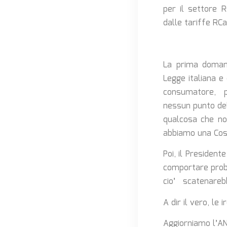
per il settore RC
dalle tariffe RCa
La prima domand
Legge italiana e
consumatore, pe
nessun punto del
qualcosa che no
abbiamo una Cost
Poi, il President
comportare proba
cio’ scatenarebb
A dir il vero, le
Aggiorniamo l’AN