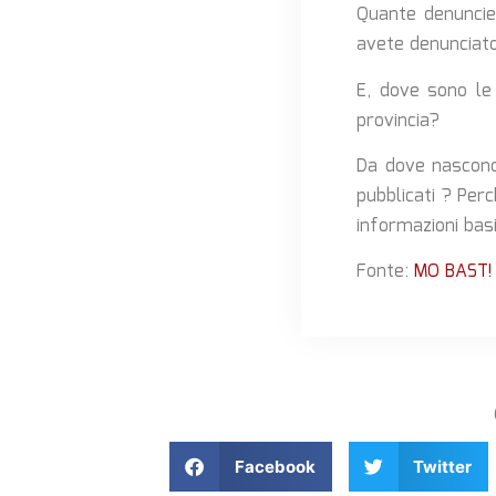
Quante denuncie 
avete denunciat
E, dove sono le 
provincia?
Da dove nascono 
pubblicati ? Per
informazioni bas
Fonte:
MO BAST! 
Facebook
Twitter