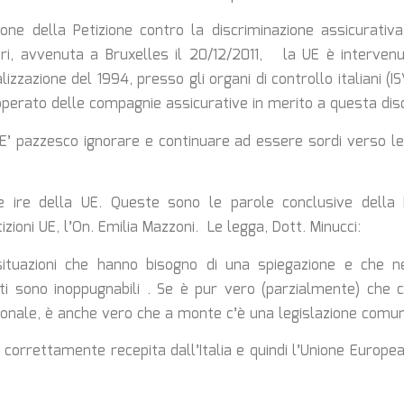
ione della Petizione contro la discriminazione assicurati
i, avvenuta a Bruxelles il 20/12/2011, la UE è intervenu
alizzazione del 1994, presso gli organi di controllo italiani (I
’operato delle compagnie assicurative in merito a questa dis
 E’ pazzesco ignorare e continuare ad essere sordi verso le
le ire della UE. Queste sono le parole conclusive della 
ioni UE, l’On. Emilia Mazzoni. Le legga, Dott. Minucci:
situazioni che hanno bisogno di una spiegazione e che n
ati sono inoppugnabili . Se è pur vero (parzialmente) che c’
nale, è anche vero che a monte c’è una legislazione comuni
correttamente recepita dall’Italia e quindi l’Unione Europ