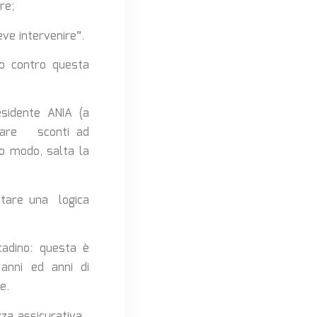
re;
ve intervenire”.
no contro questa
esidente ANIA (a
icare sconti ad
to modo, salta la
ttare una logica
tadino: questa è
 anni ed anni di
e.
za assicurativa ,