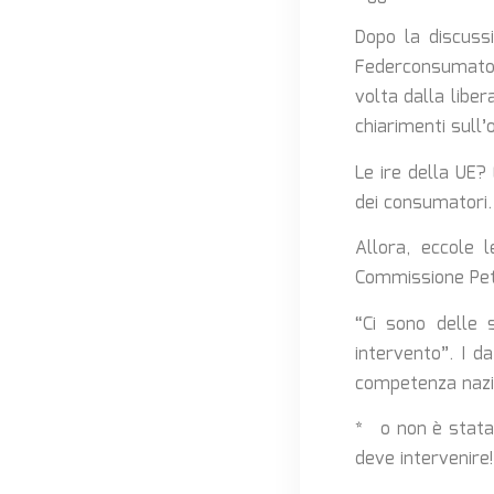
Dopo la discuss
Federconsumator
volta dalla liber
chiarimenti sull
Le ire della UE?
dei consumatori.
Allora, eccole 
Commissione Petiz
“Ci sono delle 
intervento”. I d
competenza nazio
* o non è stata 
deve intervenire!