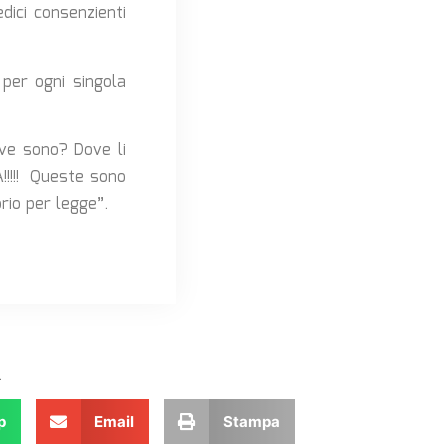
dici consenzienti
 per ogni singola
ove sono? Dove li
!!!!! Queste sono
rio per legge”.
.
p
Email
Stampa