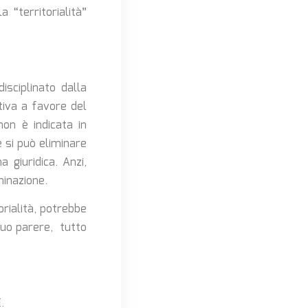
a “territorialità”
sciplinato dalla
tiva a favore del
on è indicata in
 si può eliminare
giuridica. Anzi,
minazione.
orialità, potrebbe
suo parere, tutto
.