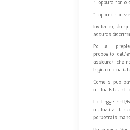
* oppure non è s
* oppure non vie
Invitiamo, dunq
assurda discrimina
Poi, la preples
proposito dell
assicurati che n
logica mutualisti
Come si può par
mutualistica di 
La Legge 990/69
mutualità. Il c
perpetrata manca
Un giovane 18enn