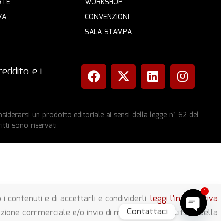
RTE
WORKSHOP
VA
CONVENZIONI
SALA STAMPA
eddito e i
iderarsi un prodotto editoriale ai sensi della legge n° 62 del
itti sono riservati
i contenuti e di accettarli e condividerli.
leggi l'informativa
.
1
Contattaci
zione commerciale e/o invio di materiale pubblicitario della