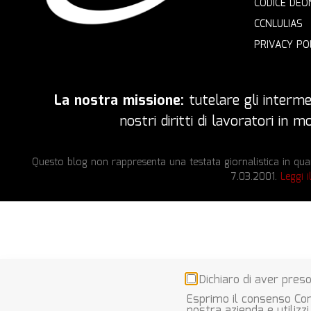
CODICE DEO
CCNLULIAS
PRIVACY PO
La nostra missione:
tutelare gli intermed
nostri diritti di lavoratori in
Questo blog non rappresenta una testata giornalistica in quan
7.03.2001.
Leggi i
Dichiaro di aver preso
Esprimo il consenso Con
nostra azienda e utilizzi