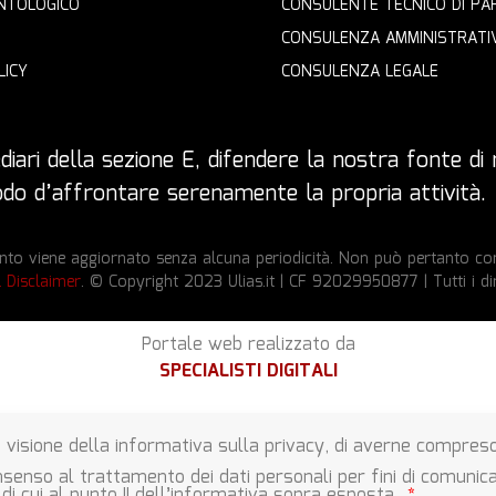
NTOLOGICO
CONSULENTE TECNICO DI PA
CONSULENZA AMMINISTRATI
LICY
CONSULENZA LEGALE
iari della sezione E, difendere la nostra fonte di r
 modo d’affrontare serenamente la propria attività.
to viene aggiornato senza alcuna periodicità. Non può pertanto cons
l Disclaimer
. © Copyright 2023 Ulias.it | CF 92029950877 | Tutti i dir
Portale web realizzato da
SPECIALISTI DIGITALI
 visione della informativa sulla privacy, di averne compreso 
senso al trattamento dei dati personali per fini di comunica
 di cui al punto II dell’informativa sopra esposta.