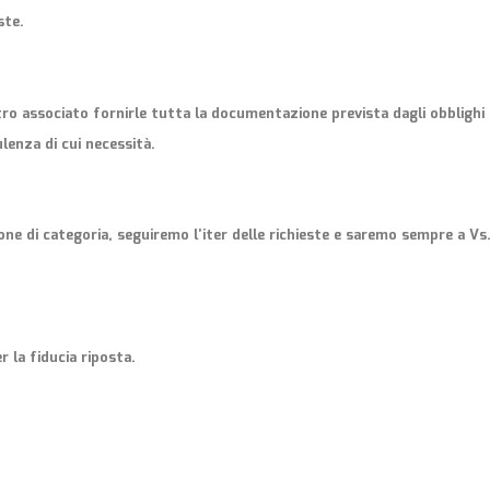
ste.
tro associato fornirle tutta la documentazione prevista dagli obblighi
lenza di cui necessità.
one di categoria, seguiremo l’iter delle richieste e saremo sempre a Vs
er la fiducia riposta.