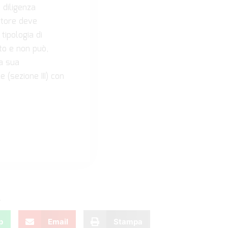
 diligenza
tatore deve
ipologia di
to e non può,
la sua
 (sezione III) con
.
p
Email
Stampa