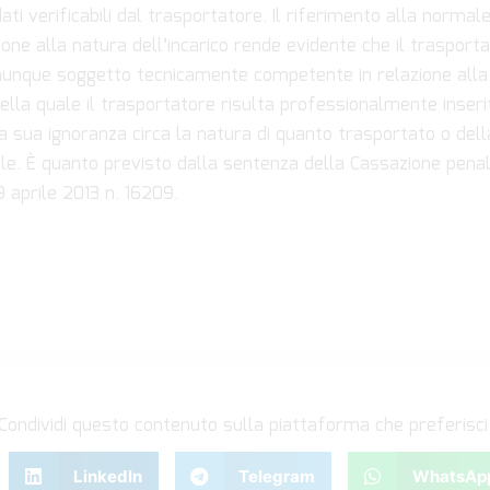
dati verificabili dal trasportatore. Il riferimento alla normale
zione alla natura dell’incarico rende evidente che il traspor
unque soggetto tecnicamente competente in relazione alla t
Nella quale il trasportatore risulta professionalmente inseri
la sua ignoranza circa la natura di quanto trasportato o del
le. È quanto previsto dalla sentenza della Cassazione penale
 aprile 2013 n. 16209.
Condividi questo contenuto sulla piattaforma che preferisci
LinkedIn
Telegram
WhatsAp