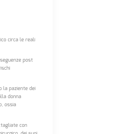
o circa le reali
onseguenze post
ischi
 la paziente dei
alla donna
, ossia
ttagliate con
rurgico, dei suoi