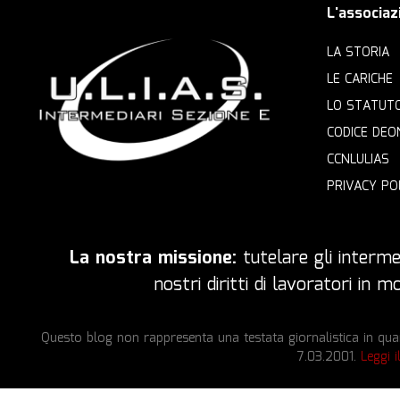
L'associaz
LA STORIA
LE CARICHE
LO STATUT
CODICE DEO
CCNLULIAS
PRIVACY PO
La nostra missione:
tutelare gli intermed
nostri diritti di lavoratori in
Questo blog non rappresenta una testata giornalistica in quan
7.03.2001.
Leggi i