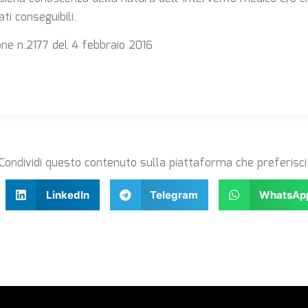
ati conseguibili.
one n.2177 del 4 febbraio 2016
Condividi questo contenuto sulla piattaforma che preferisci
LinkedIn
Telegram
WhatsAp