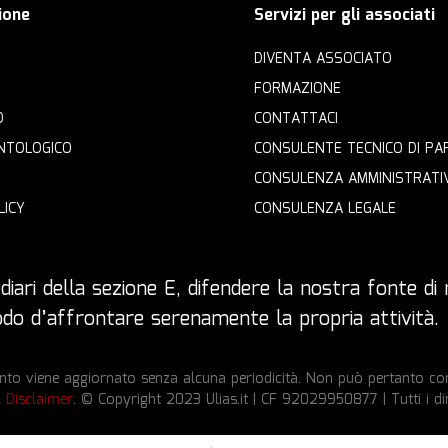
ione
Servizi per gli associati
DIVENTA ASSOCIATO
FORMAZIONE
O
CONTATTACI
NTOLOGICO
CONSULENTE TECNICO DI PA
CONSULENZA AMMINISTRATI
LICY
CONSULENZA LEGALE
iari della sezione E, difendere la nostra fonte di r
 modo d’affrontare serenamente la propria attività.
to viene aggiornato senza alcuna periodicità. Non può pertanto cons
l Disclaimer
. © Copyright 2023 Ulias.it | CF 92029950877 | Tutti i dir