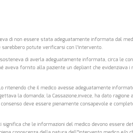
neva di non essere stata adeguatamente informata dal medic
sarebbero potute verificarsi con l’intervento.
, sosteneva di averla adeguatamente informata, circa le c
é aveva fornito alla paziente un depliant che evidenziava i r
lo ritenendo che il medico avesse adeguatamente informato
 rigettava la domanda; la Cassazione,invece, ha dato ragione 
il consenso deve essere pienamente consapevole e completo
ci significa che le informazioni del medico devono essere de
 piena conoscenza della natura dell”intervento medico e/o chi