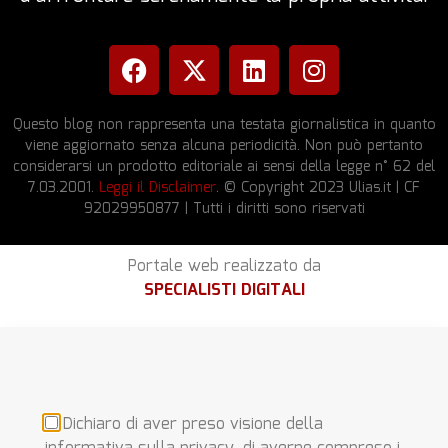
Questo blog non rappresenta una testata giornalistica in quanto
viene aggiornato senza alcuna periodicità. Non può pertanto
considerarsi un prodotto editoriale ai sensi della legge n° 62 del
7.03.2001.
Leggi il Disclaimer
. © Copyright 2023 Ulias.it | CF
92029950877 | Tutti i diritti sono riservati
Portale web realizzato da
SPECIALISTI DIGITALI
Dichiaro di aver preso visione della