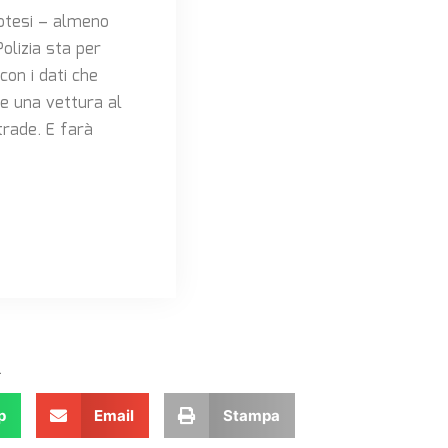
potesi – almeno
Polizia sta per
con i dati che
e una vettura al
trade. E farà
.
p
Email
Stampa