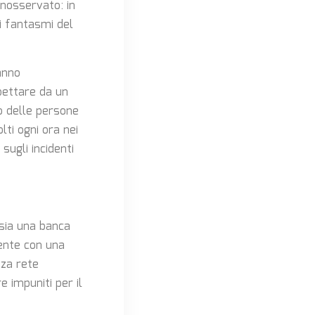
inosservato: in
ri fantasmi del
anno
spettare da un
o delle persone
ti ogni ora nei
sugli incidenti
i sia una banca
mente con una
za rete
 impuniti per il