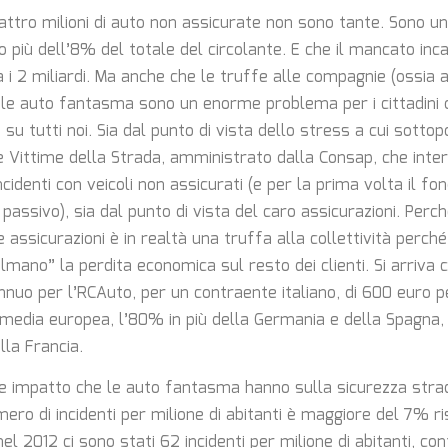
uattro milioni di auto non assicurate non sono tante. Sono u
o più dell’8% del totale del circolante. E che il mancato inc
i 2 miliardi. Ma anche che le truffe alle compagnie (ossia a 
 le auto fantasma sono un enorme problema per i cittadini o
 su tutti noi. Sia dal punto di vista dello stress a cui sotto
le Vittime della Strada, amministrato dalla Consap, che inte
incidenti con veicoli non assicurati (e per la prima volta il fo
passivo), sia dal punto di vista del caro assicurazioni. Perc
e assicurazioni è in realtà una truffa alla collettività perc
mano” la perdita economica sul resto dei clienti. Si arriva c
nuo per l’RCAuto, per un contraente italiano, di 600 euro per
 media europea, l’80% in più della Germania e della Spagna,
lla Francia.
me impatto che le auto fantasma hanno sulla sicurezza strad
numero di incidenti per milione di abitanti è maggiore del 7% r
l 2012 ci sono stati 62 incidenti per milione di abitanti, con