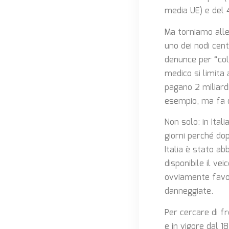
media UE) e del 
Ma torniamo alle
uno dei nodi cen
denunce per “col
medico si limita 
pagano 2 miliardi
esempio, ma fa c
Non solo: in Itali
giorni perché dop
Italia è stato ab
disponibile il ve
ovviamente favor
danneggiate.
Per cercare di f
e in vigore dal 1