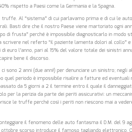
40% rispetto a Paesi come la Germania e la Spagna.
 truffe. Al “sistema” di cui parlavamo prima e di cui le au
trali. Basti dire che il nostro Paese viene martoriato ogni a
po di frusta” perché è impossibile diagnosticarlo in modo st
a scrivere nel referto “il paziente lamenta dolori al collo” e
 di euro l’anno, pari al 15% del valore totale dei sinistri annu
apire bene il discorso.
a ci sono 2 anni (due anni!) per denunciare un sinistro; negli a
o quel periodo è impossibile risalire a fatture ed eventuali ri
bassato da 5 giorni a 2 il termine entro il quale il danneggi
icolo per la perizia da parte dei periti assicurativi: un mecca
isce le truffe perché così i periti non riescono mai a veder
ronteggiare il fenomeno delle auto fantasma il D.M. del 9 ag
8 ottobre scorso introduce il famoso tagliando elettronico. Q