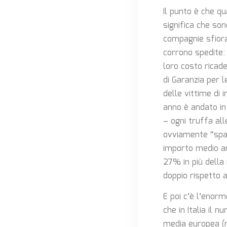
Il punto è che q
significa che son
compagnie sfiora 
corrono spedite:
loro costo ricade
di Garanzia per 
delle vittime di 
anno è andato in 
– ogni truffa all
ovviamente “spal
importo medio an
27% in più della
doppio rispetto a
E poi c’è l’enor
che in Italia il 
media europea (ne