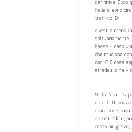
definitiva. Ecco 
Italia ci sono cir
traffico. Di
questi almeno la
saltuariamente. I
Paese – caso un
che muoiono ogni
canili? E cosa as
stradali lo fa – 
Nulla. Non ci si 
dati elettronica 
macchina senza c
autostradale, pr
reato più grave,