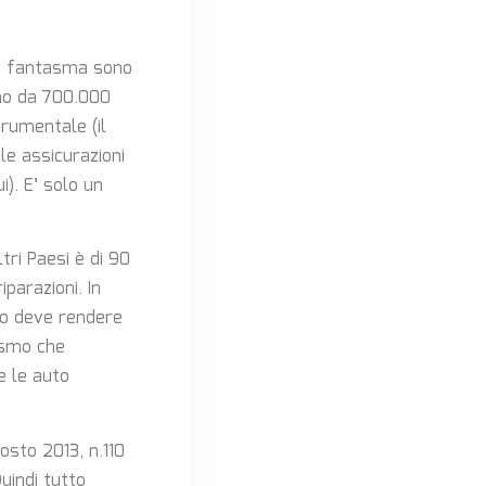
to fantasma sono
nno da 700.000
rumentale (il
 le assicurazioni
i). E’ solo un
ltri Paesi è di 90
parazioni. In
ato deve rendere
nismo che
e le auto
osto 2013, n.110
uindi tutto