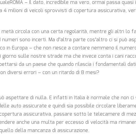
qualeROMA – Il dato, incredibile ma vero, ormai passa quasi 
ca 4 milioni di veicoli sprovvisti di copertura assicurativa, ve
 metà circola con una certa regolarità, mentre gli altri lo f
 numeri sono incerti. Ma d’altra parte cos’altro ci si può a
ico in Europa – che non riesce a contare nemmeno il numer
 giorno sulle nostre strade ma che invece conta i cani raccol
pettarsi da un paese che quando rilascia i fondamentali dati 
con diversi errori – con un ritardo di 8 mesi?
può aspettare di nulla. E infatti in Italia è normale che non c
delle auto assicurate e quindi sia possibile circolare libera
opertura assicurativa, passare sotto le telecamere di mez
endere anche una multa per eccesso di velocità ma rimanere
 quello della mancanza di assicurazione.