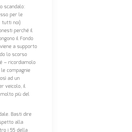
no scandalo:
asso per le
tutti noi)
nesti perché il
pongono il Fondo
rviene a supporto
ndo lo scorso
hé – ricordiamolo
hé le compagnie
osì ad un
 veicolo, il
 molto più del
ale. Basti dire
ispetto alla
tro i 55 della