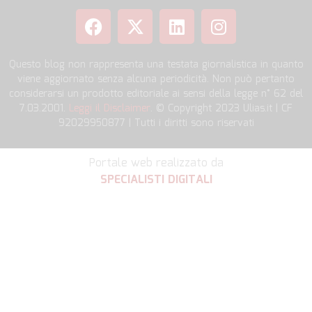
Questo blog non rappresenta una testata giornalistica in quanto
viene aggiornato senza alcuna periodicità. Non può pertanto
considerarsi un prodotto editoriale ai sensi della legge n° 62 del
7.03.2001.
Leggi il Disclaimer
. © Copyright 2023 Ulias.it | CF
92029950877 | Tutti i diritti sono riservati
Portale web realizzato da
SPECIALISTI DIGITALI