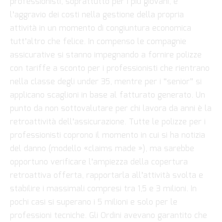
professionisti, soprattutto per i più giovani, è
l’aggravio dei costi nella gestione della propria
attività in un momento di congiuntura economica
tutt’altro che felice. In compenso le compagnie
assicurative si stanno impegnando a fornire polizze
con tariffe a sconto per i professionisti che rientrano
nella classe degli under 35, mentre per i “senior” si
applicano scaglioni in base al fatturato generato. Un
punto da non sottovalutare per chi lavora da anni è la
retroattività dell’assicurazione. Tutte le polizze per i
professionisti coprono il momento in cui si ha notizia
del danno (modello «claims made »), ma sarebbe
opportuno verificare l’ampiezza della copertura
retroattiva offerta, rapportarla all’attività svolta e
stabilire i massimali compresi tra 1,5 e 3 milioni. In
pochi casi si superano i 5 milioni e solo per le
professioni tecniche. Gli Ordini avevano garantito che