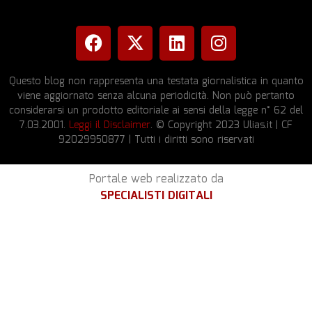
Questo blog non rappresenta una testata giornalistica in quanto
viene aggiornato senza alcuna periodicità. Non può pertanto
considerarsi un prodotto editoriale ai sensi della legge n° 62 del
7.03.2001.
Leggi il Disclaimer
. © Copyright 2023 Ulias.it | CF
92029950877 | Tutti i diritti sono riservati
Portale web realizzato da
SPECIALISTI DIGITALI