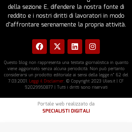
della sezione E, difendere la nostra fonte di
reddito e i nostri diritti di lavoratori in modo
d’affrontare serenamente la propria attività.
Questo blog non rappresenta una testata giornalistica in quanto
viene aggiornato senza alcuna periodicità. Non può pertanto
considerarsi un prodotto editoriale ai sensi della legge n° 62 del
7.03.2001.
Leggi il Disclaimer
. © Copyright 2023 Ulias.it | CF
92029950877 | Tutti i diritti sono riservati
Portale web realizzato da
SPECIALISTI DIGITALI