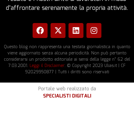
d’affrontare serenamente la propria attività.
Questo blog non rappresenta una testata giornalistica in quanto
viene aggiornato senza alcuna periodicità. Non può pertanto
considerarsi un prodotto editoriale ai sensi della legge n° 62 del
7.03.2001.
Leggi il Disclaimer
. © Copyright 2023 Ulias.it | CF
92029950877 | Tutti i diritti sono riservati
Portale web realizzato da
SPECIALISTI DIGITALI