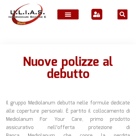
ATTIVITÀ ASSOCIATIVE
Nuove polizze al
debutto
Il gruppo Mediolanum debutta nelle formule dedicate
alle coperture personali. È partito il collocamento di
Mediolanum For Your Care, primo prodotto
assicurativo nell’offerta protezione di
Banca Mediolanum che copre la perdita