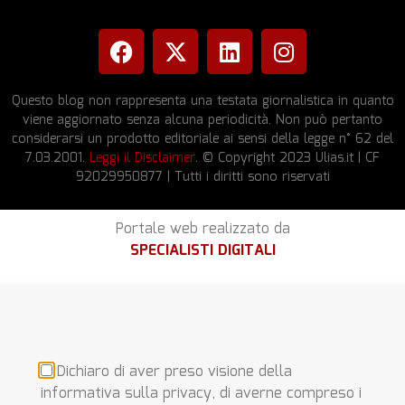
Questo blog non rappresenta una testata giornalistica in quanto
viene aggiornato senza alcuna periodicità. Non può pertanto
considerarsi un prodotto editoriale ai sensi della legge n° 62 del
7.03.2001.
Leggi il Disclaimer
. © Copyright 2023 Ulias.it | CF
92029950877 | Tutti i diritti sono riservati
Portale web realizzato da
SPECIALISTI DIGITALI
Dichiaro di aver preso visione della
informativa sulla privacy, di averne compreso i