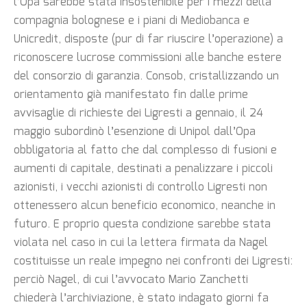
l’Opa sarebbe stata insostenibile per i mezzi della
compagnia bolognese e i piani di Mediobanca e
Unicredit, disposte (pur di far riuscire l’operazione) a
riconoscere lucrose commissioni alle banche estere
del consorzio di garanzia. Consob, cristallizzando un
orientamento già manifestato fin dalle prime
avvisaglie di richieste dei Ligresti a gennaio, il 24
maggio subordinò l’esenzione di Unipol dall’Opa
obbligatoria al fatto che dal complesso di fusioni e
aumenti di capitale, destinati a penalizzare i piccoli
azionisti, i vecchi azionisti di controllo Ligresti non
ottenessero alcun beneficio economico, neanche in
futuro. E proprio questa condizione sarebbe stata
violata nel caso in cui la lettera firmata da Nagel
costituisse un reale impegno nei confronti dei Ligresti:
perciò Nagel, di cui l’avvocato Mario Zanchetti
chiederà l’archiviazione, è stato indagato giorni fa