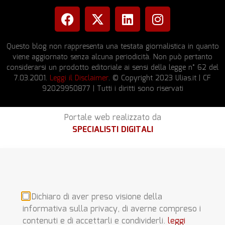
Questo blog non rappresenta una testata giornalistica in quanto
viene aggiornato senza alcuna periodicità. Non può pertanto
considerarsi un prodotto editoriale ai sensi della legge n° 62 del
7.03.2001.
Leggi il Disclaimer
. © Copyright 2023 Ulias.it | CF
92029950877 | Tutti i diritti sono riservati
Portale web realizzato da
SPECIALISTI DIGITALI
Dichiaro di aver preso visione della
informativa sulla privacy, di averne compreso i
contenuti e di accettarli e condividerli.
leggi