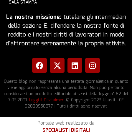
SALA STAMPA
La nostra missione:
tutelare gli intermediari
della sezione E, difendere la nostra fonte di
reddito e i nostri diritti di lavoratori in modo
d’affrontare serenamente la propria attività.
Questo blog non rappresenta una testata giornalistica in quanto
viene aggiornato senza alcuna periodicità. Non può pertanto
considerarsi un prodotto editoriale ai sensi della legge n° 62 del
7.03.2001.
Leggi il Disclaimer
. © Copyright 2023 Ulias.it | CF
92029950877 | Tutti i diritti sono riservati
Portale web realizzato da
SPECIALISTI DIGITALI