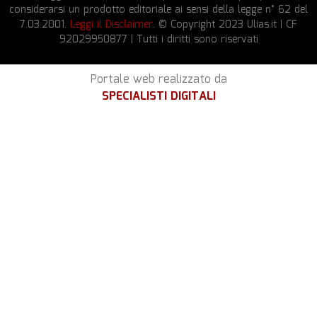
considerarsi un prodotto editoriale ai sensi della legge n° 62 del
7.03.2001.
Leggi il Disclaimer
. © Copyright 2023 Ulias.it | CF
92029950877 | Tutti i diritti sono riservati
Portale web realizzato da
SPECIALISTI DIGITALI