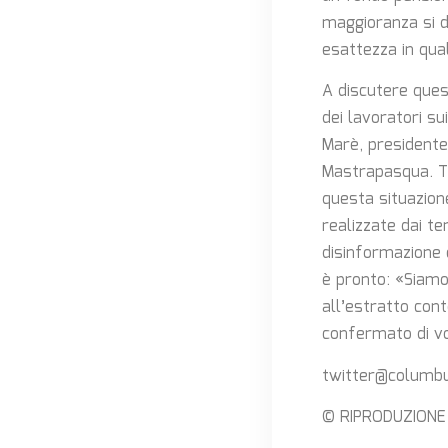
maggioranza si d
esattezza in qual
A discutere ques
dei lavoratori s
Marè, presidente 
Mastrapasqua. Tu
questa situazio
realizzate dai te
disinformazione 
è pronto: «Siamo
all’estratto cont
confermato di vol
twitter@columb
© RIPRODUZIONE