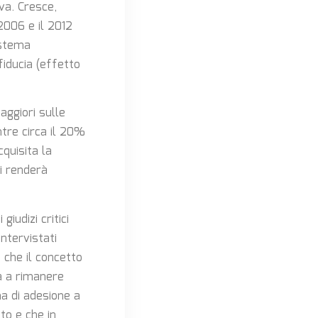
va. Cresce,
2006 e il 2012
istema
fiducia (effetto
aggiori sulle
ntre circa il 20%
quisita la
i renderà
iudizi critici
ntervistati
 che il concetto
ua a rimanere
a di adesione a
to e che in