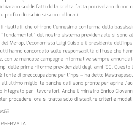
ichiarano soddisfatti della scelta fatta poi rivelano di non
e profilo di rischio si sono collocati.
ti risultati, che offrono l’ennesima conferma della bassis
ui “fondamentali” del nostro sistema previdenziale si sono a
del Mefop, l’economista Luigi Guiso e il presidente dell’Inps
tti hanno concordato sulle responsabilità diffuse che han
ne, con le mancate campagne informative sempre annunciat
mpi delle prime riforme previdenziali degli anni ’90. Questo l
è fonte di preoccupazione per l’Inps – ha detto Mastrapasqu
 all’ultimo miglio, le banche dati sono pronte per aprire l’a
o integrato per i lavoratori. Anche il ministro Enrico Giovann
er procedere, ora si tratta solo di stabilire criteri e modali
us63
 RISERVATA