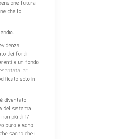
 pensione futura
one che lo
pendio.
revidenza
to dei fondi
erenti a un fondo
esentata ieri
dificato solo in
 è diventato
za del sistema
non più di 17
ivo puro e sono
 che sanno che i