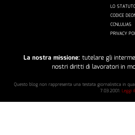
LO STATUT
CODICE DEO
CCNLULIAS
PRIVACY PO
La nostra missione:
tutelare gli intermed
nostri diritti di lavoratori in
Questo blog non rappresenta una testata giornalistica in quan
7.03.2001.
Leggi i