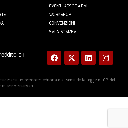
EVENTI ASSOCIATIVI
RTE
WORKSHOP
VA
CONVENZIONI
SALA STAMPA
eddito e i
iderarsi un prodotto editoriale ai sensi della legge n° 62 del
itti sono riservati