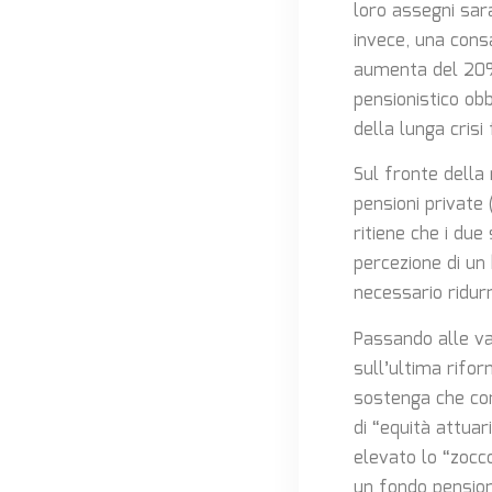
loro assegni sar
invece, una consa
aumenta del 20% 
pensionistico obb
della lunga crisi
Sul fronte della
pensioni private
ritiene che i du
percezione di un
necessario ridur
Passando alle val
sull’ultima rifo
sostenga che con 
di “equità attua
elevato lo “zocc
un fondo pension