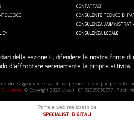
O
CONTATTACI
NTOLOGICO
CONSULENTE TECNICO DI PA
CONSULENZA AMMINISTRATI
LICY
CONSULENZA LEGALE
iari della sezione E, difendere la nostra fonte di r
 modo d’affrontare serenamente la propria attività.
to viene aggiornato senza alcuna periodicità. Non può pertanto cons
l Disclaimer
. © Copyright 2023 Ulias.it | CF 92029950877 | Tutti i dir
Portale web realizzato da
SPECIALISTI DIGITALI