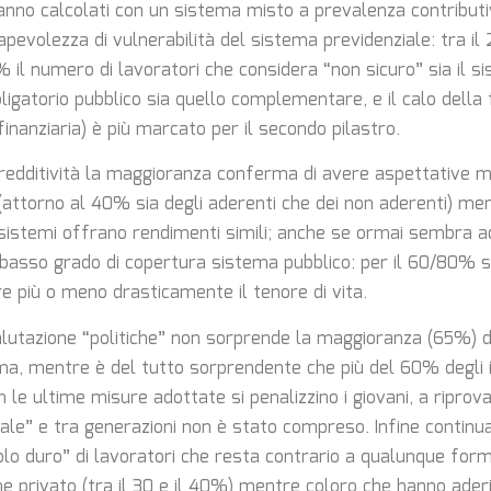
anno calcolati con un sistema misto a prevalenza contributi
pevolezza di vulnerabilità del sistema previdenziale: tra il 
il numero di lavoratori che considera “non sicuro” sia il s
ligatorio pubblico sia quello complementare, e il calo della 
 finanziaria) è più marcato per il secondo pilastro.
 redditività la maggioranza conferma di avere aspettative m
 (attorno al 40% sia degli aderenti che dei non aderenti) me
e sistemi offrano rendimenti simili; anche se ormai sembra ac
 basso grado di copertura sistema pubblico: per il 60/80% s
re più o meno drasticamente il tenore di vita.
utazione “politiche” non sorprende la maggioranza (65%) di g
rma, mentre è del tutto sorprendente che più del 60% degli i
le ultime misure adottate si penalizzino i giovani, a riprova
riale” e tra generazioni non è stato compreso. Infine contin
olo duro” di lavoratori che resta contrario a qualunque form
e privato (tra il 30 e il 40%) mentre coloro che hanno aderi