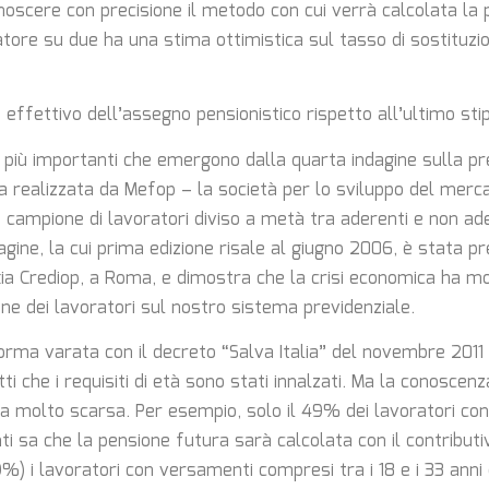
noscere con precisione il metodo con cui verrà calcolata la
atore su due ha una stima ottimistica sul tasso di sostituzi
e effettivo dell’assegno pensionistico rispetto all’ultimo sti
 più importanti che emergono dalla quarta indagine sulla p
ta realizzata da Mefop – la società per lo sviluppo del merca
 campione di lavoratori diviso a metà tra aderenti e non ad
dagine, la cui prima edizione risale al giugno 2006, è stata pr
xia Crediop, a Roma, e dimostra che la crisi economica ha mo
one dei lavoratori sul nostro sistema previdenziale.
forma varata con il decreto “Salva Italia” del novembre 2011
tti che i requisiti di età sono stati innalzati. Ma la conoscen
ta molto scarsa. Per esempio, solo il 49% dei lavoratori con 
ti sa che la pensione futura sarà calcolata con il contribut
) i lavoratori con versamenti compresi tra i 18 e i 33 anni