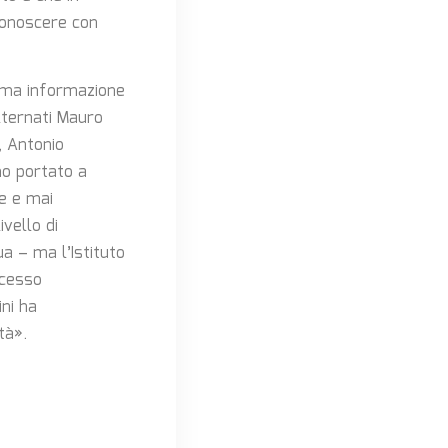
 conoscere con
sima informazione
lternati Mauro
, Antonio
no portato a
e e mai
ivello di
a – ma l’Istituto
ccesso
ini ha
tà».