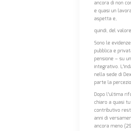
ancora di non co
e quasi un lavor
aspetta e,
quindi, del valor
Sono le evidenze
pubblica e priva
pensione – su un
integrativo. L’in
nella sede di De
parte la percezi
Dopo l’ultima ri
chiaro a quasi tu
contributivo res
anni di versamen
ancora meno (29%