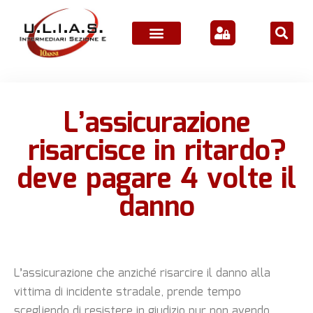
ATTIVITÀ ASSOCIATIVE
L’assicurazione
risarcisce in ritardo?
deve pagare 4 volte il
danno
L’assicurazione che anziché risarcire il danno alla
vittima di incidente stradale, prende tempo
scegliendo di resistere in giudizio pur non avendo