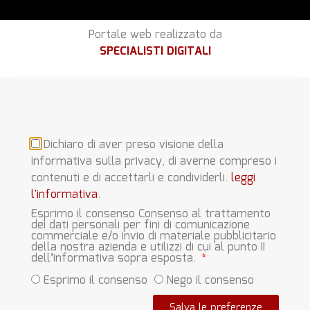
Portale web realizzato da
SPECIALISTI DIGITALI
Dichiaro di aver preso visione della
informativa sulla privacy, di averne compreso i
contenuti e di accettarli e condividerli.
leggi
l'informativa
.
Esprimo il consenso Consenso al trattamento
dei dati personali per fini di comunicazione
commerciale e/o invio di materiale pubblicitario
della nostra azienda e utilizzi di cui al punto II
dell’informativa sopra esposta.
Esprimo il consenso
Nego il consenso
Salva le preferenze