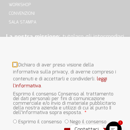
WORKSHOP
CONVENZIONI
SALA STAMPA
La nostra missione:
tutelare gli intermediari
della sezione E, difendere la nostra fonte di
reddito e i nostri diritti di lavoratori in modo
d’affrontare serenamente la propria attività.
Dichiaro di aver preso visione della
informativa sulla privacy, di averne compreso i
contenuti e di accettarli e condividerli.
leggi
l'informativa
.
Esprimo il consenso Consenso al trattamento
dei dati personali per fini di comunicazione
Questo blog non rappresenta una testata giornalistica in quanto
commerciale e/o invio di materiale pubblicitario
viene aggiornato senza alcuna periodicità. Non può pertanto
della nostra azienda e utilizzi di cui al punto II
dell’informativa sopra esposta.
considerarsi un prodotto editoriale ai sensi della legge n° 62 del
7.03.2001.
Leggi il Disclaimer
. © Copyright 2023 Ulias.it | CF
Esprimo il consenso
Nego il consenso
1
92029950877 | Tutti i diritti sono riservati
Contattaci