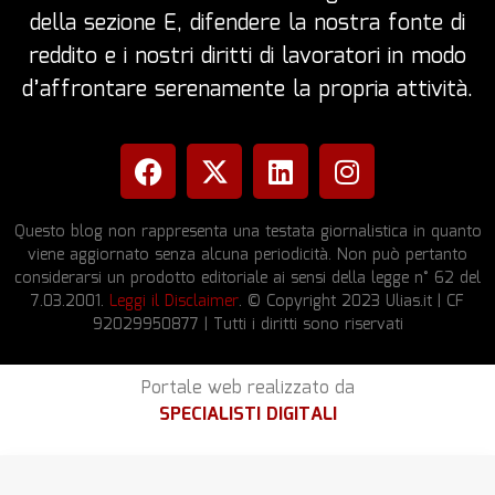
della sezione E, difendere la nostra fonte di
reddito e i nostri diritti di lavoratori in modo
d’affrontare serenamente la propria attività.
Questo blog non rappresenta una testata giornalistica in quanto
viene aggiornato senza alcuna periodicità. Non può pertanto
considerarsi un prodotto editoriale ai sensi della legge n° 62 del
7.03.2001.
Leggi il Disclaimer
. © Copyright 2023 Ulias.it | CF
92029950877 | Tutti i diritti sono riservati
Portale web realizzato da
SPECIALISTI DIGITALI