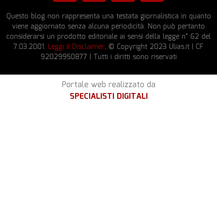
Questo blog non rappresenta una testata giornalistica in quanto
viene aggiornato senza alcuna periodicità. Non può pertanto
considerarsi un prodotto editoriale ai sensi della legge n° 62 del
7.03.2001.
Leggi il Disclaimer
. © Copyright 2023 Ulias.it | CF
92029950877 | Tutti i diritti sono riservati
Portale web realizzato da
SPECIALISTI DIGITALI