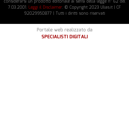
considerarsi un prodotto editoriale ai sensi della legge n° 62 del
7.03.2001.
Leggi il Disclaimer
. © Copyright 2023 Ulias.it | CF
92029950877 | Tutti i diritti sono riservati
Portale web realizzato da
SPECIALISTI DIGITALI