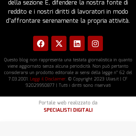
della sezione E, difendere la nostra fonte di
reddito e i nostri diritti di lavoratori in modo
d’affrontare serenamente la propria attività.
Questo blog non rappresenta una testata giornalistica in quanto
viene aggiornato senza alcuna periodicità. Non può pertanto
considerarsi un prodotto editoriale ai sensi della legge n° 62 del
7.03.2001.
Leggi il Disclaimer
. © Copyright 2023 Ulias.it | CF
92029950877 | Tutti i diritti sono riservati
Portale web realizzato da
SPECIALISTI DIGITALI