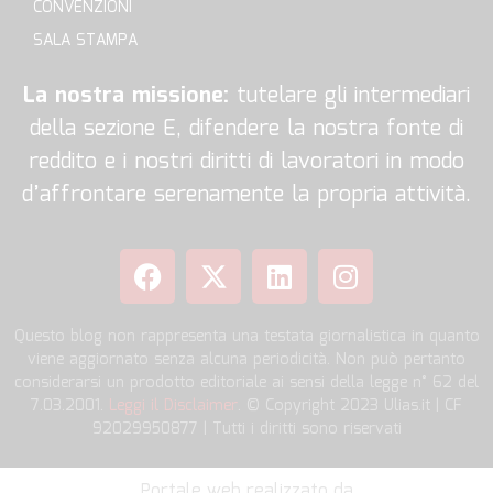
CONVENZIONI
SALA STAMPA
La nostra missione:
tutelare gli intermediari
della sezione E, difendere la nostra fonte di
reddito e i nostri diritti di lavoratori in modo
d’affrontare serenamente la propria attività.
Questo blog non rappresenta una testata giornalistica in quanto
viene aggiornato senza alcuna periodicità. Non può pertanto
considerarsi un prodotto editoriale ai sensi della legge n° 62 del
7.03.2001.
Leggi il Disclaimer
. © Copyright 2023 Ulias.it | CF
92029950877 | Tutti i diritti sono riservati
Portale web realizzato da