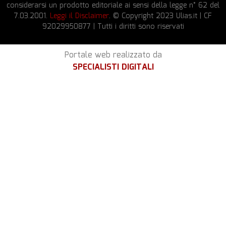
considerarsi un prodotto editoriale ai sensi della legge n° 62 del
7.03.2001.
Leggi il Disclaimer
. © Copyright 2023 Ulias.it | CF
92029950877 | Tutti i diritti sono riservati
Portale web realizzato da
SPECIALISTI DIGITALI