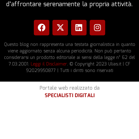
d’affrontare serenamente la propria attività.
Questo blog non rappresenta una testata giornalistica in quanto
viene aggiornato senza alcuna periodicità. Non può pertanto
considerarsi un prodotto editoriale ai sensi della legge n° 62 del
7.03.2001.
Leggi il Disclaimer
. © Copyright 2023 Ulias.it | CF
92029950877 | Tutti i diritti sono riservati
Portale web realizzato da
SPECIALISTI DIGITALI